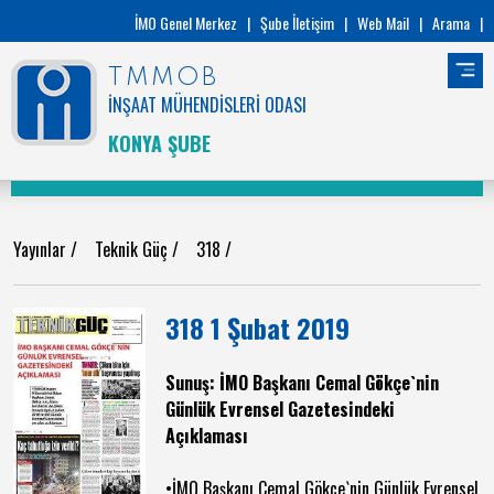
İMO Genel Merkez
|
Şube İletişim
|
Web Mail
|
Arama
|
TMMOB
İNŞAAT MÜHENDİSLERİ ODASI
KONYA ŞUBE
Yayınlar
/
Teknik Güç
/
318
/
318 1 Şubat 2019
Sunuş: İMO Başkanı Cemal Gökçe`nin
Günlük Evrensel Gazetesindeki
Açıklaması
•İMO Başkanı Cemal Gökçe`nin Günlük Evrensel