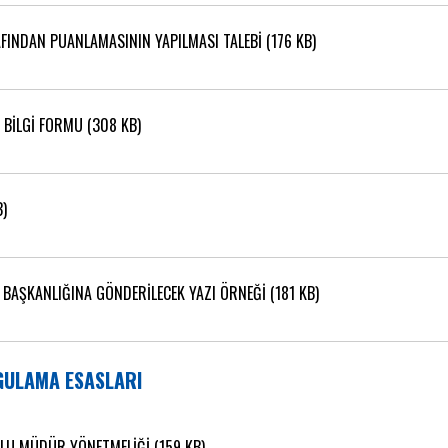
AFINDAN PUANLAMASININ YAPILMASI TALEBİ (176 KB)
 BİLGİ FORMU (308 KB)
B)
 BAŞKANLIĞINA GÖNDERİLECEK YAZI ÖRNEĞİ (181 KB)
ULAMA ESASLARI
MLU MÜDÜR YÖNETMELİĞİ (159 KB)