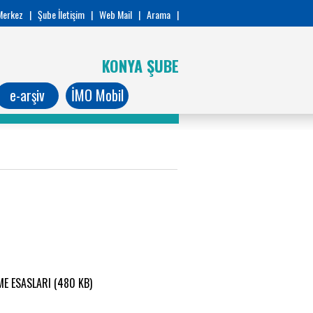
Merkez
|
Şube İletişim
|
Web Mail
|
Arama
|
KONYA ŞUBE
e-arşiv
İMO Mobil
E ESASLARI (480 KB)