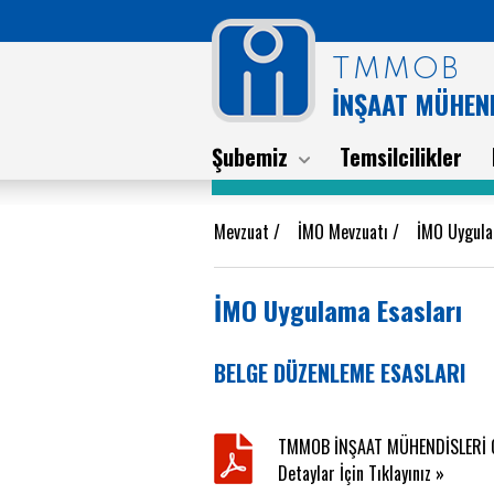
TMMOB
İNŞAAT MÜHEND
Şubemiz
Temsilcilikler
Mevzuat
/
İMO Mevzuatı
/
İMO Uygula
İMO Uygulama Esasları
BELGE DÜZENLEME ESASLARI
TMMOB İNŞAAT MÜHENDİSLERİ OD
Detaylar İçin Tıklayınız »