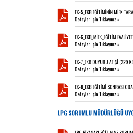
EK-5_EKB EĞİTİMİNİN MİEK TAR
Detaylar İçin Tıklayınız »
EK-6_EKB_MİEK_EĞİTİM FAALİYET
Detaylar İçin Tıklayınız »
EK-7_EKB DUYURU AFİŞİ (229 K
Detaylar İçin Tıklayınız »
EK-8_EKB EĞİTİMİ SONRASI ODA
Detaylar İçin Tıklayınız »
LPG SORUMLU MÜDÜRLÜĞÜ UYG
LPG PİYASASI EĞİTİM VE SORU