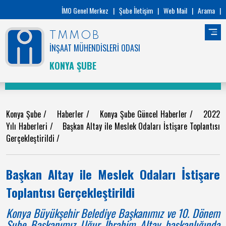
İMO Genel Merkez
|
Şube İletişim
|
Web Mail
|
Arama
|
TMMOB
İNŞAAT MÜHENDİSLERİ ODASI
KONYA ŞUBE
Konya Şube
/
Haberler
/
Konya Şube Güncel Haberler
/
2022
Yılı Haberleri
/
Başkan Altay ile Meslek Odaları İstişare Toplantısı
Gerçekleştirildi
/
Başkan Altay ile Meslek Odaları İstişare
Toplantısı Gerçekleştirildi
Konya Büyükşehir Belediye Başkanımız ve 10. Dönem
Şube Başkanımız Uğur İbrahim Altay başkanlığında