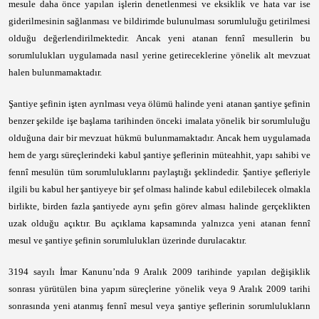
mesule daha önce yapılan işlerin denetlenmesi ve eksiklik ve hata var ise
giderilmesinin sağlanması ve bildirimde bulunulması sorumluluğu getirilmesi
olduğu değerlendirilmektedir. Ancak yeni atanan fennî mesullerin bu
sorumlulukları uygulamada nasıl yerine getireceklerine yönelik alt mevzuat
halen bulunmamaktadır.
Şantiye şefinin işten ayrılması veya ölümü halinde yeni atanan şantiye şefinin
benzer şekilde işe başlama tarihinden önceki imalata yönelik bir sorumluluğu
olduğuna dair bir mevzuat hükmü bulunmamaktadır. Ancak hem uygulamada
hem de yargı süreçlerindeki kabul şantiye şeflerinin müteahhit, yapı sahibi ve
fennî mesulün tüm sorumluluklarını paylaştığı şeklindedir. Şantiye şefleriyle
ilgili bu kabul her şantiyeye bir şef olması halinde kabul edilebilecek olmakla
birlikte, birden fazla şantiyede aynı şefin görev alması halinde gerçeklikten
uzak olduğu açıktır. Bu açıklama kapsamında yalnızca yeni atanan fennî
mesul ve şantiye şefinin sorumlulukları üzerinde durulacaktır.
3194 sayılı İmar Kanunu’nda 9 Aralık 2009 tarihinde yapılan değişiklik
sonrası yürütülen bina yapım süreçlerine yönelik veya 9 Aralık 2009 tarihi
sonrasında yeni atanmış fennî mesul veya şantiye şeflerinin sorumlulukların