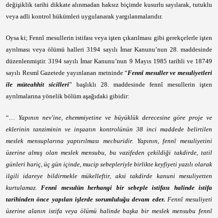
değişiklik tarihi dikkate alınmadan haksız biçimde kusurlu sayılarak, tutuklu
veya adli kontrol hükümleri uygulanarak yargılanmalarıdır.
Oysa ki; Fennî mesullerin istifası veya işten çıkarılması gibi gerekçelerle işten
ayrılması veya ölümü halleri 3194 sayılı İmar Kanunu’nun 28. maddesinde
düzenlenmiştir. 3194 sayılı İmar Kanunu’nun 9 Mayıs 1985 tarihli ve 18749
sayılı Resmî Gazetede yayınlanan metninde “
Fennî mesuller ve mesuliyetleri
ile müteahhit sicilleri
” başlıklı 28. maddesinde fennî mesullerin işten
ayrılmalarına yönelik bölüm aşağıdaki gibidir:
“…
Yapının nev'ine, ehemmiyetine ve büyüklük derecesine göre proje ve
eklerinin tanziminin ve inşaatın kontrolünün 38 inci maddede belirtilen
meslek mensuplarına yaptırılması mecburidir. Yapının, fennî mesuliyetini
üzerine almış olan meslek mensubu, bu vazifeden çekildiği takdirde, tatil
günleri hariç, üç gün içinde, mucip sebepleriyle birlikte keyfiyeti yazılı olarak
ilgili idareye bildirmekle mükelleftir, aksi takdirde kanuni mesuliyetten
kurtulamaz.
Fennî mesulün herhangi bir sebeple istifası halinde istifa
tarihinden önce yapılan işlerde sorumluluğu devam eder.
Fennî mesuliyeti
üzerine alanın istifa veya ölümü halinde başka bir meslek mensubu fennî