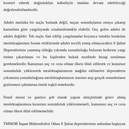
kontrol ederek doğrulukları kabulüyle imalata devam edebileceği
değerlendirilmektedir.
Adalet mutlaka bir suçlu bularak değil, suçun sorumlularını ortaya çıkarıp
kanunlara göre yargılayarak cezalandırmakla olabilir. Geç gelen adalet de
adalet değildir. Tek suçlu ilan edilip yargılamalar boyunca tutuklu bırakılan
meslektaşlarımız beraat ettiklerinde adalet tecelli etmiş olmayacaktır. 6 Şubat
Depremlerinin yaratmış olduğu yıkımda sorumluluğu bulunan herkesin yargı
önüne çıkarılması ve bu kişilerden hukuk nezdinde hesap sorulması
gerekmektedir. Kanunsuz suç ve ceza olmaz ilkesi ihlal edilerek ve kusursuz
sorumluluk yüklenerek meslektaşlarımızın mağdur edilmeleri depremlerin
yıkımının sorumluluğunu meslektaşlarımızın üzerine atıp gerçek sorumluların
gizlenmesi çabalarına örnek teşkil etmektedir.
Fennî mesul ve şantiye şefi olarak yapım süreçlerinde görev almış
meslektaşlarımıza kusursuz sorumluluk yüklenmemeli, kanunsuz suç ve ceza
olmaz ilkesi ihlal edilmemelidir.
TMMOB İnşaat Mühendisleri Odası 6 Şubat depremlerinin ardından başlayan