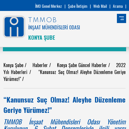
İMO Genel Merkez
|
Şube İletişim
|
Web Mail
|
Arama
|
TMMOB
İNŞAAT MÜHENDİSLERİ ODASI
KONYA ŞUBE
Konya Şube
/
Haberler
/
Konya Şube Güncel Haberler
/
2022
Yılı Haberleri
/
“Kanunsuz Suç Olmaz! Aleyhe Düzenleme Geriye
Yürümez!"
/
“Kanunsuz Suç Olmaz! Aleyhe Düzenleme
Geriye Yürümez!"
TMMOB İnşaat Mühendisleri Odası Yönetim
Kurulunun, 6 Şubat Depremleriyle ilgili yargı