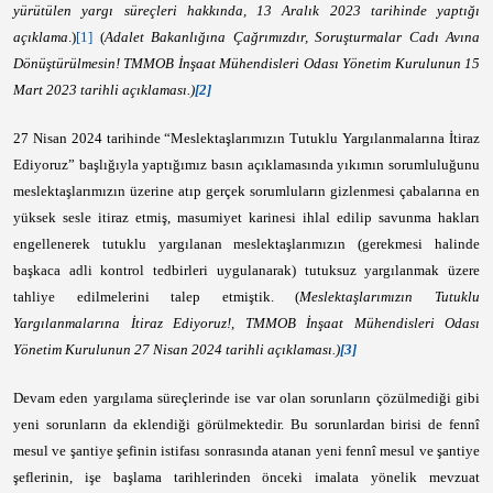
yürütülen yargı süreçleri hakkında, 13 Aralık 2023 tarihinde yaptığı
açıklama
.)
[1]
(
Adalet Bakanlığına Çağrımızdır, Soruşturmalar Cadı Avına
Dönüştürülmesin! TMMOB İnşaat Mühendisleri Odası Yönetim Kurulunun 15
Mart 2023 tarihli açıklaması.)
[2]
27 Nisan 2024 tarihinde “Meslektaşlarımızın Tutuklu Yargılanmalarına İtiraz
Ediyoruz” başlığıyla yaptığımız basın açıklamasında yıkımın sorumluluğunu
meslektaşlarımızın üzerine atıp gerçek sorumluların gizlenmesi çabalarına en
yüksek sesle itiraz etmiş, masumiyet karinesi ihlal edilip savunma hakları
engellenerek tutuklu yargılanan meslektaşlarımızın (gerekmesi halinde
başkaca adli kontrol tedbirleri uygulanarak) tutuksuz yargılanmak üzere
tahliye edilmelerini talep etmiştik. (
Meslektaşlarımızın Tutuklu
Yargılanmalarına İtiraz Ediyoruz!, TMMOB İnşaat Mühendisleri Odası
Yönetim Kurulunun 27 Nisan 2024 tarihli açıklaması.)
[3]
Devam eden yargılama süreçlerinde ise var olan sorunların çözülmediği gibi
yeni sorunların da eklendiği görülmektedir. Bu sorunlardan birisi de fennî
mesul ve şantiye şefinin istifası sonrasında atanan yeni fennî mesul ve şantiye
şeflerinin, işe başlama tarihlerinden önceki imalata yönelik mevzuat