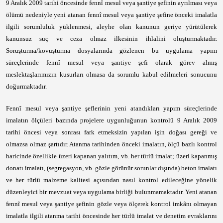
9 Aralık 2009 tarihi öncesinde fennî mesul veya şantiye şefinin ayrılması veya
ölümü nedeniyle yeni atanan fennî mesul veya şantiye şefine önceki imalatla
ilgili sorumluluk yüklenmesi, aleyhe olan kanunun geriye yürütülerek
kanunsuz suç ve ceza olmaz ilkesinin ihlalini oluşturmaktadır.
Soruşturma/kovuşturma dosyalarında gözlenen bu uygulama yapım
süreçlerinde fennî mesul veya şantiye şefi olarak görev almış
meslektaşlarımızın kusurları olmasa da sorumlu kabul edilmeleri sonucunu
doğurmaktadır.
Fennî mesul veya şantiye şeflerinin yeni atandıkları yapım süreçlerinde
imalatın ölçüleri bazında projelere uygunluğunun kontrolü 9 Aralık 2009
tarihi öncesi veya sonrası fark etmeksizin yapılan işin doğası gereği ve
olmazsa olmaz şartıdır. Atanma tarihinden önceki imalatın, ölçü bazlı kontrol
haricinde özellikle üzeri kapanan yalıtım, vb. her türlü imalat; üzeri kapanmış
donatı imalatı, (segregasyon, vb. gözle görünür sorunlar dışında) beton imalatı
ve her türlü malzeme kalitesi açısından nasıl kontrol edileceğine yönelik
düzenleyici bir mevzuat veya uygulama birliği bulunmamaktadır. Yeni atanan
fennî mesul veya şantiye şefinin gözle veya ölçerek kontrol imkânı olmayan
imalatla ilgili atanma tarihi öncesinde her türlü imalat ve denetim evraklarını