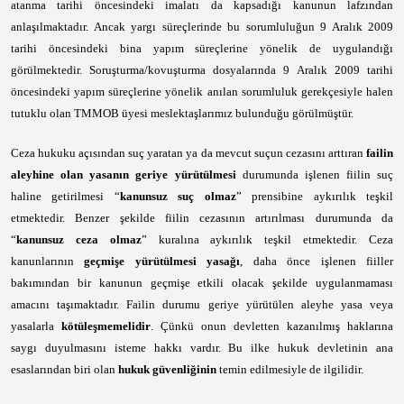
atanma tarihi öncesindeki imalatı da kapsadığı kanunun lafzından
anlaşılmaktadır. Ancak yargı süreçlerinde bu sorumluluğun 9 Aralık 2009
tarihi öncesindeki bina yapım süreçlerine yönelik de uygulandığı
görülmektedir. Soruşturma/kovuşturma dosyalarında 9 Aralık 2009 tarihi
öncesindeki yapım süreçlerine yönelik anılan sorumluluk gerekçesiyle halen
tutuklu olan TMMOB üyesi meslektaşlarımız bulunduğu görülmüştür.
Ceza hukuku açısından suç yaratan ya da mevcut suçun cezasını arttıran
failin
aleyhine olan yasanın geriye yürütülmesi
durumunda işlenen fiilin suç
haline getirilmesi “
kanunsuz suç olmaz
” prensibine aykırılık teşkil
etmektedir. Benzer şekilde fiilin cezasının artırılması durumunda da
“
kanunsuz ceza olmaz
” kuralına aykırılık teşkil etmektedir. Ceza
kanunlarının
geçmişe yürütülmesi yasağı
, daha önce işlenen fiiller
bakımından bir kanunun geçmişe etkili olacak şekilde uygulanmaması
amacını taşımaktadır. Failin durumu geriye yürütülen aleyhe yasa veya
yasalarla
kötüleşmemelidir
. Çünkü onun devletten kazanılmış haklarına
saygı duyulmasını isteme hakkı vardır. Bu ilke hukuk devletinin ana
esaslarından biri olan
hukuk güvenliğinin
temin edilmesiyle de ilgilidir.