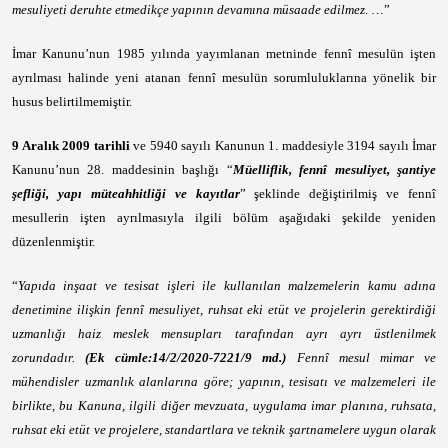
mesuliyeti deruhte etmedikçe yapının devamına müsaade edilmez
. …”
İmar Kanunu’nun 1985 yılında yayımlanan metninde fennî mesulün işten
ayrılması halinde yeni atanan fennî mesulün sorumluluklarına yönelik bir
husus belirtilmemiştir.
9 Aralık 2009 tarihli
ve 5940 sayılı Kanunun 1. maddesiyle 3194 sayılı İmar
Kanunu’nun 28. maddesinin başlığı “
Müelliflik, fennî mesuliyet, şantiye
şefliği, yapı müteahhitliği ve kayıtlar
” şeklinde değiştirilmiş ve fennî
mesullerin işten ayrılmasıyla ilgili bölüm aşağıdaki şekilde yeniden
düzenlenmiştir.
“
Yapıda inşaat ve tesisat işleri ile kullanılan malzemelerin kamu adına
denetimine ilişkin fennî mesuliyet, ruhsat eki etüt ve projelerin gerektirdiği
uzmanlığı haiz meslek mensupları tarafından ayrı ayrı üstlenilmek
zorundadır.
(Ek cümle:14/2/2020-7221/9 md.)
Fennî mesul mimar ve
mühendisler uzmanlık alanlarına göre; yapının, tesisatı ve malzemeleri ile
birlikte, bu Kanuna, ilgili diğer mevzuata, uygulama imar planına, ruhsata,
ruhsat eki etüt ve projelere, standartlara ve teknik şartnamelere uygun olarak