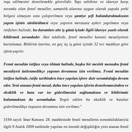
inşa edilmesini denetlemekle görevlidir. Yapı sahibine ve idareye karşı
sorumlu olan fennî mesuller, uzmanlık alanına uygun olarak yapıda yetki
belgesi olmayan usta çalıştırılması veya
şantiye şefi bulundurulmaksızın
yapım işinin sürdürülmesi
veya yapının mevzuata aykırı yapılması veya
istifaları halinde,
bu durumları altı iş günü içinde ilgili idareye yazılı olarak
bildirmek zorundadır
. Aksi takdirde, fennî mesuller kanuni mesuliyetten
kurtulamaz. Bildirim üzerine, en geç üç iş günü içinde 32 nci maddeye göre
işlem yapılır.
Fennî mesulün istifası veya ölümü halinde, başka bir meslek mensubu fennî
mesuliyeti üstlenmedikçe yapının devamına izin verilmez. Fennî mesulün
istifası halinde, istifa tarihinden önce yapılan işlere dair sorumluluğu devam
eder. Yeni atanan fennî mesul, daha önce yapılan işlerin denetlenmesinden ve
eksiklik ve hata var ise giderilmesini sağlamaktan ve bildirimde
bulunmaktan da sorumludur.
Tespit edilen bu eksiklik ve hatalar
giderilmedikçe inşaatın devamına izin verilmez.
”
3194 sayılı İmar Kanunu 28. maddesinde fennî mesullerin sorumluluklarıyla
ilgili 9 Aralık 2009 tarihinde yapılan en önemli değişikliğin yeni atanan fennî